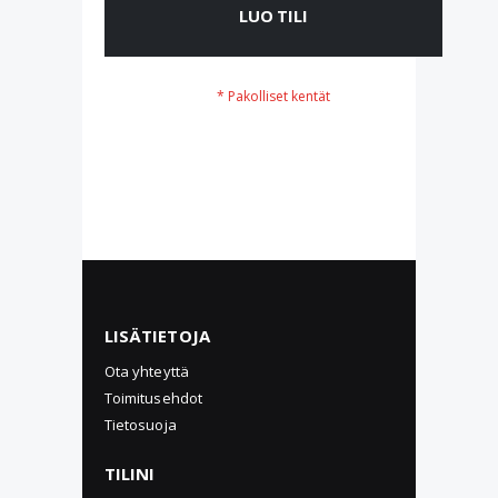
LUO TILI
LISÄTIETOJA
Ota yhteyttä
Toimitusehdot
Tietosuoja
TILINI