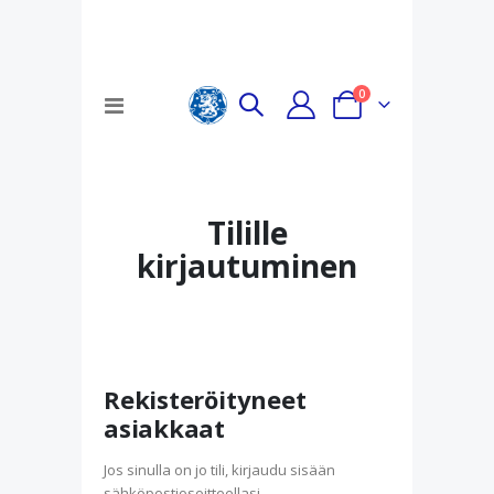
tuotteet
0
Toggle
Cart
Nav
Tilille
kirjautuminen
Rekisteröityneet
asiakkaat
Jos sinulla on jo tili, kirjaudu sisään
sähköpostiosoitteellasi.