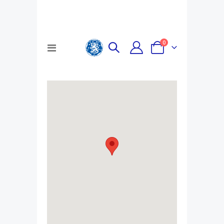
tuotteet
0
Toggle
Cart
Nav