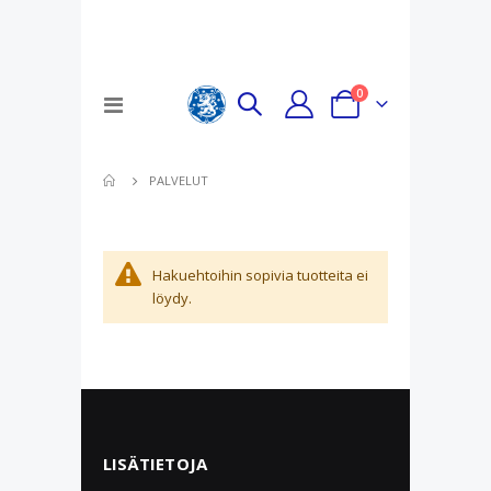
tuotteet
0
Toggle
Cart
Nav
PALVELUT
Hakuehtoihin sopivia tuotteita ei
löydy.
LISÄTIETOJA