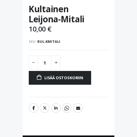
Skip
Kultainen
to
the
Leijona-Mitali
beginning
of
10,00 €
the
images
SKU
RUL-KMITALI
gallery
LISÄÄ OSTOSKORIIN